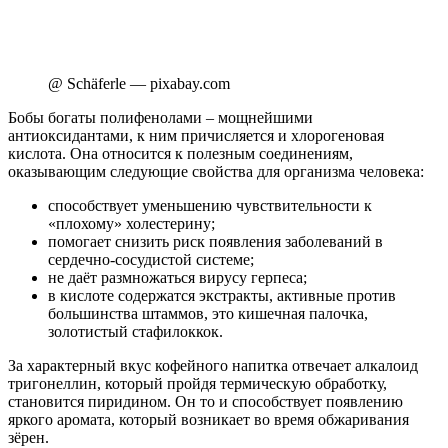
@ Schäferle — pixabay.com
Бобы богаты полифенолами – мощнейшими
антиоксидантами, к ним причисляется и хлорогеновая
кислота. Она относится к полезным соединениям,
оказывающим следующие свойства для организма человека:
способствует уменьшению чувствительности к
«плохому» холестерину;
помогает снизить риск появления заболеваний в
сердечно-сосудистой системе;
не даёт размножаться вирусу герпеса;
в кислоте содержатся экстракты, активные против
большинства штаммов, это кишечная палочка,
золотистый стафилоккок.
За характерный вкус кофейного напитка отвечает алкалоид
тригонеллин, который пройдя термическую обработку,
становится пиридином. Он то и способствует появлению
яркого аромата, который возникает во время обжаривания
зёрен.