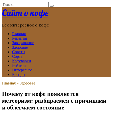
Перейти
Search
к
for:
Сайт о кофе
содержанию
Всё интересное о кофе
Главная
Рецепты
Заваривание
Здоровье
Советы
Сорта
Кофеварки
Рейтинг
Интересное
Бренды
Главная
»
Здоровье
Почему от кофе появляется
метеоризм: разбираемся с причинами
и облегчаем состояние