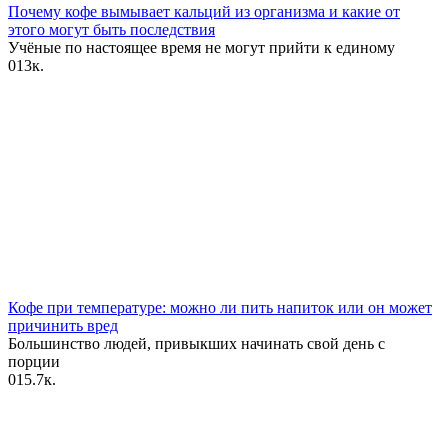
Почему кофе вымывает кальций из организма и какие от
этого могут быть последствия
Учёные по настоящее время не могут прийти к единому
0
13к.
Кофе при температуре: можно ли пить напиток или он может
причинить вред
Большинство людей, привыкших начинать свой день с
порции
0
15.7к.