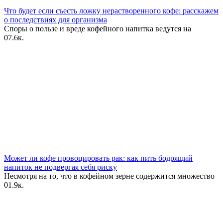
Что будет если съесть ложку нерастворенного кофе: расскажем
о последствиях для организма
Споры о пользе и вреде кофейного напитка ведутся на
0
7.6к.
Может ли кофе провоцировать рак: как пить бодрящий
напиток не подвергая себя риску
Несмотря на то, что в кофейном зерне содержится множество
0
1.9к.