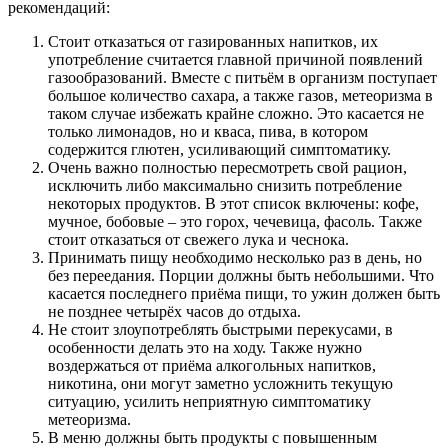
рекомендаций:
Стоит отказаться от газированных напитков, их
употребление считается главной причиной появлений
газообразований. Вместе с питьём в организм поступает
большое количество сахара, а также газов, метеоризма в
таком случае избежать крайне сложно. Это касается не
только лимонадов, но и кваса, пива, в котором
содержится глютен, усиливающий симптоматику.
Очень важно полностью пересмотреть свой рацион,
исключить либо максимально снизить потребление
некоторых продуктов. В этот список включены: кофе,
мучное, бобовые – это горох, чечевица, фасоль. Также
стоит отказаться от свежего лука и чеснока.
Принимать пищу необходимо несколько раз в день, но
без переедания. Порции должны быть небольшими. Что
касается последнего приёма пищи, то ужин должен быть
не позднее четырёх часов до отдыха.
Не стоит злоупотреблять быстрыми перекусами, в
особенности делать это на ходу. Также нужно
воздержаться от приёма алкогольных напитков,
никотина, они могут заметно усложнить текущую
ситуацию, усилить неприятную симптоматику
метеоризма.
В меню должны быть продукты с повышенным