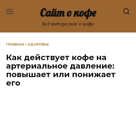
Перейти
Сайт о кофе
к
содержанию
Всё интересное о кофе
ГЛАВНАЯ
»
ЗДОРОВЬЕ
Как действует кофе на
артериальное давление:
повышает или понижает
его