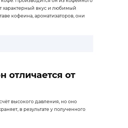
кофе. Производится он из кофейного
ет характерный вкус и любимый
таве кофеина, ароматизаторов, они
н отличается от
счёт высокого давления, но оно
раняет, в результате у полученного