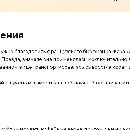
вения
ужно благодарить французского биофизика Жака-А
ду. Правда, вначале она применялась исключительно
ованном виде транспортировалась сыворотка крови 
йны учёными американской научной организации (
я сублимировать кофейные зёрна, притом с ними эк