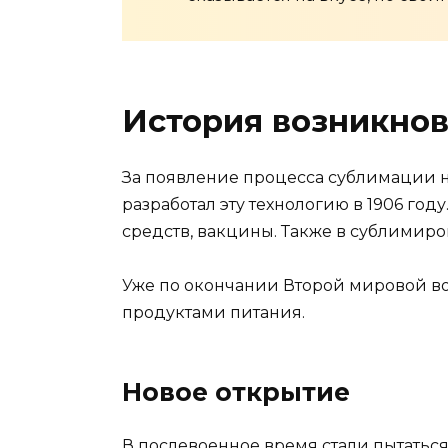
История возникно
За появление процесса сублимации н
разработал эту технологию в 1906 го
средств, вакцины. Также в сублимир
Уже по окончании Второй мировой во
продуктами питания.
Новое открытие
В послевоенное время стали пытатьс