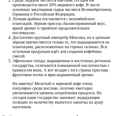
Среди лидеров числится Вьетнам, сегодня им
производится около 20% мирового кофе. В числе
основных закупщиков сырья числятся Великобритания,
Германия и Российская Федерация.
Лучшая арабика поставляется с колумбийских
плантаций. Зёрнам присущ сбалансированный вкус,
яркий аромат и приятное продолжительное
послевкусие.
Достаточно крупный импортёр Мексика, но к ценным
зёрнам причисляются только те, что выращиваются на
плантациях, расположенных на горных склонах. Вся
остальная продукция идёт для создания кофейных
смесей.
Эфиопские плоды, выращенные в восточных регионах
государства, отличаются повышенной кислотностью с
привкусом вина. А вот ягодам с юга страны присущи
фруктовые нотки и ярко-выраженный аромат.
На заметку! Молотый и зерновой кофе очень
популярно среди россиян, поэтому ежегодно
увеличивается уровень потребления продукта. На
сегодня наше государство занимает лидирующие
позиции по количеству выпитого напитка на душу
населения.