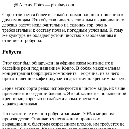
@ Alexas_Fotos — pixabay.com
Сорт отличается более высокой стоимостью по отношению к
другим видам. Это обуславливается сложным выращиванием,
деревья растут исключительно на склонах гор, очень
требовательны к составу почвы, погодным условиям. К тому
же культура не обладает устойчивостью к заболеваниям в
отличие от робусты.
Робуста
Этот сорт был обнаружен на африканском континенте в
бассейне реки под названием Конго. В бобах максимальная
концентрация бодрящего компонента – кофеина, из-за чего
приготовленное кофе получается достаточно крепким на вкус.
Зёрна этого сорта редко используются в чистом виде, их чаще
применяют в создании блендов. Это объясняется повышенной
крепостью, горечью и слабыми ароматическими
характеристиками.
По статистике именно робуста занимает 30% в мировом
производстве. Отличается несложным процессом
выращивания, быстрым созреванием плодов, им требуется не