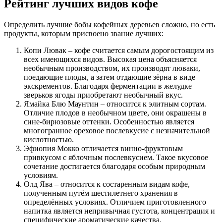
Рейтинг лучших видов кофе
Определить лучшие бобы кофейных деревьев сложно, но есть
продукты, которым присвоено звание лучших:
Копи Лювак – кофе считается самым дорогостоящим из
всех имеющихся видов. Высокая цена объясняется
необычным производством, их производят люваки,
поедающие плоды, а затем отдающие зёрна в виде
экскрементов. Благодаря ферментации в желудке
зверьков ягоды приобретают необычный вкус.
Ямайка Блю Маунтин – относится к элитным сортам.
Отличие плодов в необычном цвете, они окрашены в
сине-бирюзовые оттенки. Особенностью является
многогранное ореховое послевкусие с незначительной
кислотностью.
Эфиопия Мокко отличается винно-фруктовым
привкусом с яблочным послевкусием. Такое вкусовое
сочетание достигается благодаря особым природным
условиям.
Олд Ява – относится к состаренным видам кофе,
полученным путём шестилетнего хранения в
определённых условиях. Отличием приготовленного
напитка является непривычная густота, концентрация и
специфические ароматические качества.