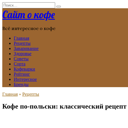
Перейти
Search
к
for:
Сайт о кофе
содержанию
Всё интересное о кофе
Главная
Рецепты
Заваривание
Здоровье
Советы
Сорта
Кофеварки
Рейтинг
Интересное
Бренды
Главная
»
Рецепты
Кофе по-польски: классический рецепт