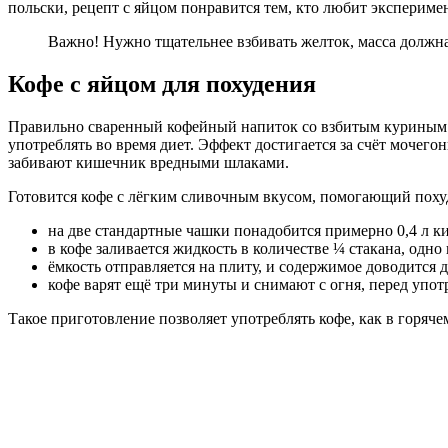
польски, рецепт с яйцом понравится тем, кто любит экспериме
Важно! Нужно тщательнее взбивать желток, масса должна 
Кофе с яйцом для похудения
Правильно сваренный кофейный напиток со взбитым куриным 
употреблять во время диет. Эффект достигается за счёт мочег
забивают кишечник вредными шлаками.
Готовится кофе с лёгким сливочным вкусом, помогающий поху
на две стандартные чашки понадобится примерно 0,4 л к
в кофе заливается жидкость в количестве ¼ стакана, одно
ёмкость отправляется на плиту, и содержимое доводится 
кофе варят ещё три минуты и снимают с огня, перед упо
Такое приготовление позволяет употреблять кофе, как в горяче