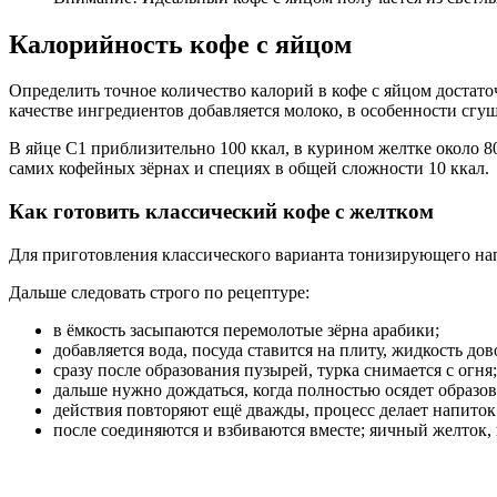
Калорийность кофе с яйцом
Определить точное количество калорий в кофе с яйцом достато
качестве ингредиентов добавляется молоко, в особенности сгу
В яйце С1 приблизительно 100 ккал, в курином желтке около 80 
самих кофейных зёрнах и специях в общей сложности 10 ккал.
Как готовить классический кофе с желтком
Для приготовления классического варианта тонизирующего нап
Дальше следовать строго по рецептуре:
в ёмкость засыпаются перемолотые зёрна арабики;
добавляется вода, посуда ставится на плиту, жидкость до
сразу после образования пузырей, турка снимается с огня;
дальше нужно дождаться, когда полностью осядет образов
действия повторяют ещё дважды, процесс делает напито
после соединяются и взбиваются вместе; яичный желток,