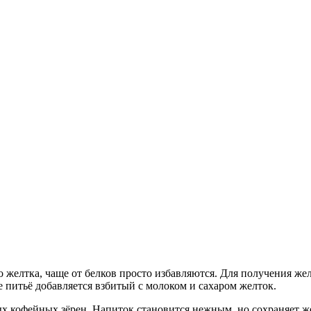
о желтка, чаще от белков просто избавляются. Для получения ж
 питьё добавляется взбитый с молоком и сахаром желток.
ых кофейных зёрен. Напиток становится нежным, но сохраняет ж