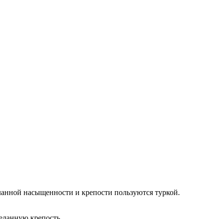
еланной насыщенности и крепости пользуются туркой.
еланную крепость.