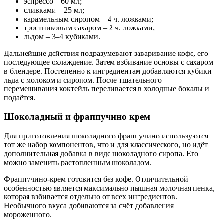
эспрессо – 60 мл;
сливками – 25 мл;
карамельным сиропом – 4 ч. ложками;
тростниковым сахаром – 2 ч. ложками;
льдом – 3–4 кубиками.
Дальнейшие действия подразумевают заваривание кофе, его
последующее охлаждение. Затем взбивание основы с сахаром
в блендере. Постепенно к ингредиентам добавляются кубики
льда с молоком и сиропом. После тщательного
перемешивания коктейль переливается в холодные бокалы и
подаётся.
Шоколадный и фраппучино крем
Для приготовления шоколадного фраппучино используются
тот же набор компонентов, что и для классического, но идёт
дополнительная добавка в виде шоколадного сиропа. Его
можно заменить растопленным шоколадом.
Фраппучино-крем готовится без кофе. Отличительной
особенностью является максимально пышная молочная пенка,
которая взбивается отдельно от всех ингредиентов.
Необычного вкуса добиваются за счёт добавления
мороженного.