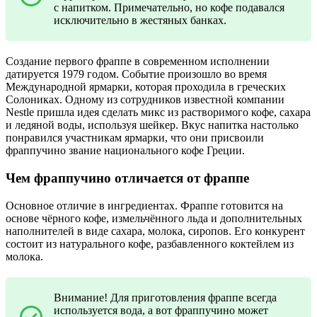
с напитком. Примечательно, но кофе подавался
исключительно в жестяных банках.
Создание первого фраппе в современном исполнении
датируется 1979 годом. Событие произошло во время
Международной ярмарки, которая проходила в греческих
Солониках. Одному из сотрудников известной компании
Nestle пришла идея сделать микс из растворимого кофе, сахара
и ледяной воды, используя шейкер. Вкус напитка настолько
понравился участникам ярмарки, что они присвоили
фраппучино звание национального кофе Греции.
Чем фраппучино отличается от фраппе
Основное отличие в ингредиентах. Фраппе готовится на
основе чёрного кофе, измельчённого льда и дополнительных
наполнителей в виде сахара, молока, сиропов. Его конкурент
состоит из натурального кофе, разбавленного коктейлем из
молока.
Внимание! Для приготовления фраппе всегда
используется вода, а вот фраппучино может