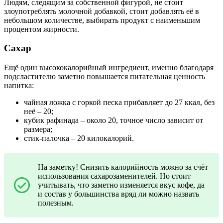
Людям, следящим за собственной фигурой, не стоит
злоупотреблять молочной добавкой, стоит добавлять её в
небольшом количестве, выбирать продукт с наименьшим
процентом жирности.
Сахар
Ещё один высококалорийный ингредиент, именно благодаря
подсластителю заметно повышается питательная ценность
напитка:
чайная ложка с горкой песка прибавляет до 27 ккал, без
неё – 20;
кубик рафинада – около 20, точное число зависит от
размера;
стик-палочка – 20 килокалорий.
На заметку! Снизить калорийность можно за счёт
использования сахарозаменителей. Но стоит
учитывать, что заметно изменяется вкус кофе, да
и состав у большинства вряд ли можно назвать
полезным.