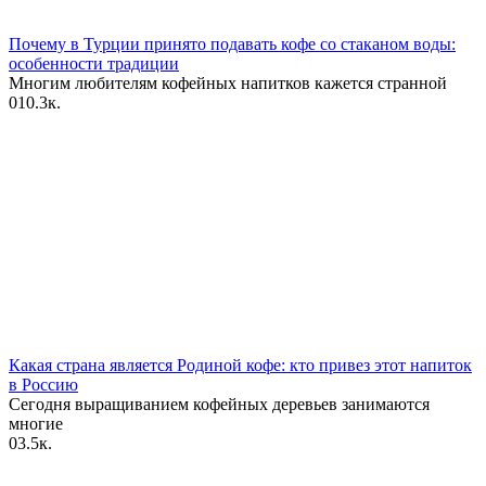
Почему в Турции принято подавать кофе со стаканом воды:
особенности традиции
Многим любителям кофейных напитков кажется странной
0
10.3к.
Какая страна является Родиной кофе: кто привез этот напиток
в Россию
Сегодня выращиванием кофейных деревьев занимаются
многие
0
3.5к.