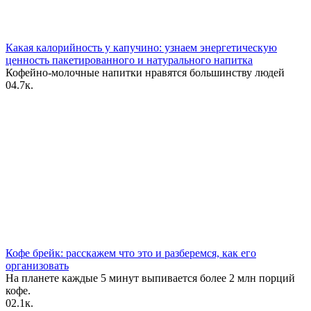
Какая калорийность у капучино: узнаем энергетическую
ценность пакетированного и натурального напитка
Кофейно-молочные напитки нравятся большинству людей
0
4.7к.
Кофе брейк: расскажем что это и разберемся, как его
организовать
На планете каждые 5 минут выпивается более 2 млн порций
кофе.
0
2.1к.