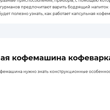
разные приспособления, приборы, с помощью котор
урманов предпочитают варить бодрящий напиток в у
удет полезно узнать, как работает капсульная кофе
ьная кофемашина кофеварк
 кофемашина нужно знать конструкционные особенно