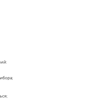
вий:
ибора;
ься;