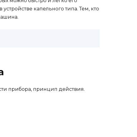
ых можно быстро и легко его
стройстве капельного типа. Тем, кто
машина.
а
сти прибора, принцип действия.